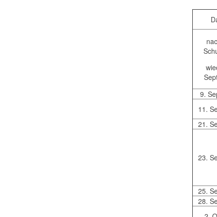
D
na
Schu
wie
Sep
9. S
11. S
21. S
23. S
25. S
28. S
2. 