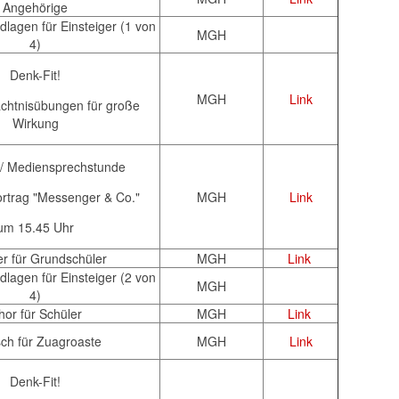
Angehörige
lagen für Einsteiger (1 von
MGH
4)
Denk-Fit!
MGH
Link
chtnisübungen für große
Wirkung
 / Mediensprechstunde
ortrag "Messenger & Co."
MGH
Link
um 15.45 Uhr
r für Grundschüler
MGH
Link
lagen für Einsteiger (2 von
MGH
4)
hor für Schüler
MGH
Link
sch für Zuagroaste
MGH
Link
Denk-Fit!