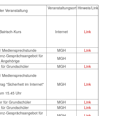
Veranstaltungsort
Hinweis/Link
der Veranstaltung
Bairisch-Kurs
Internet
Link
 / Mediensprechstunde
MGH
Link
nz-Gesprächsangebot für
MGH
Angehörige
 für Grundschüler
MGH
Link
 / Mediensprechstunde
rag "Sicherheit im Internet"
MGH
Link
um 15.45 Uhr
r für Grundschüler
MGH
Link
 für Grundschüler
MGH
Link
nz-Gesprächsangebot für
MGH
Link