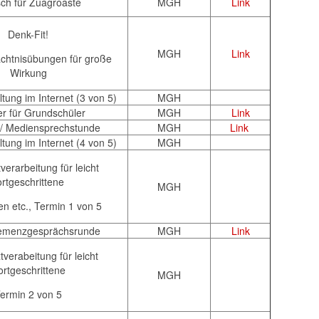
sch für Zuagroaste
MGH
Link
Denk-Fit!
MGH
Link
chtnisübungen für große
Wirkung
tung im Internet (3 von 5)
MGH
r für Grundschüler
MGH
Link
 / Mediensprechstunde
MGH
Link
tung im Internet (4 von 5)
MGH
verarbeitung für leicht
rtgeschrittene
MGH
en etc., Termin 1 von 5
emenzgesprächsrunde
MGH
Link
verabeitung für leicht
ortgeschrittene
MGH
ermin 2 von 5