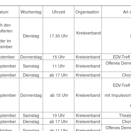
atum
Wochentag
Uhrzeit
Organisation
Art 
ch den
lferien
Kreisverband
Dienstag
17.30 Uhr
der im
tember
eptember
Donnerstag
15 Uhr
Kreisverband
EDV-Treff
Offenes Deme
eptember
Samstag
11 Uhr
Kreisverband
eptember
Dienstag
ab 17 Uhr
Kreisverband
Chor
EDV-Treff
eptember
Donnerstag
ab 15 Uhr
Kreisverband
mit Impulsvort
eptember
Samstag
10 Uhr
Kreisverband
Theate
eptember
Dienstag
ab 17 Uhr
Kreisverband
Chor
Offenes Deme
Oktober
Samstag
ab 11 Uhr
Kreisverband