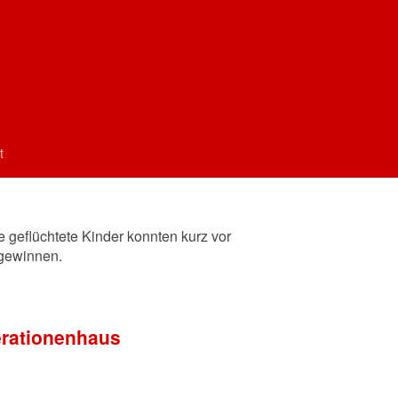
rn Ruhe
t
e geflüchtete Kinder konnten kurz vor
gewinnen.
erationenhaus