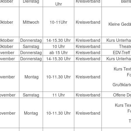
Oktober
Dienstag
Kreisverband
Bairi
Uhr
Oktober
Mittwoch
10-11Uhr
Kreisverband
Kleine Gedä
Oktoiber
Donnerstag
14-15.30 Uhr
Kreisverband
Kurs Unterhal
Oktober
Samstag
10 Uhr
Kreisverband
Theate
ovember
Donnerstag
ab 15 Uhr
Kreisverband
EDV-Treff
ovember
Donnerstag
14-15.30 Uhr
Kreisverband
Kurs Unterhal
Kurs Text
Fo
ovember
Montag
10-11.30 Uhr
Kreisverband
Grußklart
ovember
Samstag
11 Uhr
Kreisverband
Offene D
Kurs Text
F
ovember
Montag
10-11.30 Uhr
Kreisverband
T