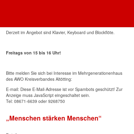
AWO Oberbayern
Die Arbeiterwohlfahrt ermöglicht
Musik-Patenschaften
-
AWO AÖ
gedacht als kindgerechter Einstieg in die Musik vor allem vor
dem Besuch einer Musikschule.
Derzeit im Angebot sind Klavier, Keyboard und Blockflöte.
Freitags von 15 bis 16 Uhr!
Bitte melden Sie sich bei Interesse im Mehrgenerationenhaus
des AWO Kreisverbandes Altötting:
E-mail:
Diese E-Mail-Adresse ist vor Spambots geschützt! Zur
Anzeige muss JavaScript eingeschaltet sein.
Tel: 08671-6639 oder 9268750
„Menschen stärken Menschen“