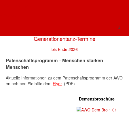
Nächster Termin: Dienstag,
15.September 2026
!Schöne
AWO Oberbayern
Ferien!
AWO AÖ
Weitere Informationen entnehmen Sie bitte dem
Flyer
. (PDF)
Generationentanz-Termine
bis Ende 2026
Patenschaftsprogramm - Menschen stärken
Menschen
Aktuelle Informationen zu dem Patenschaftsprogramm der AWO
entnehmen Sie bitte dem
Flyer
. (PDF)
Demenzbroschüre