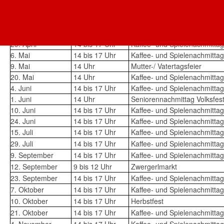
AWO Oberbayern
18. März
14 Uhr
Kaffee- und Spielenachmittag
AWO AÖ
21. März
14 Uhr
Osterfeier
15. April
14 Uhr
Kaffee- und Spielenachmittag
29. April
14 bis 17 Uhr
Kaffee- und Spielenachmittag
6. Mai
14 bis 17 Uhr
Kaffee- und Spielenachmittag
9. Mai
14 Uhr
Mutter-/ Vatertagsfeier
20. Mai
14 Uhr
Kaffee- und Spielenachmittag
4. Juni
14 bis 17 Uhr
Kaffee- und Spielenachmittag
1. Juni
14 Uhr
Seniorennachmittag Volksfes
10. Juni
14 bis 17 Uhr
Kaffee- und Spielenachmittag
24. Juni
14 bis 17 Uhr
Kaffee- und Spielenachmittag
15. Juli
14 bis 17 Uhr
Kaffee- und Spielenachmittag
29. Juli
14 bis 17 Uhr
Kaffee- und Spielenachmittag
9. September
14 bis 17 Uhr
Kaffee- und Spielenachmittag
12. September
9 bis 12 Uhr
Zwergerlmarkt
23. September
14 bis 17 Uhr
Kaffee- und Spielenachmittag
7. Oktober
14 bis 17 Uhr
Kaffee- und Spielenachmittag
10. Oktober
14 bis 17 Uhr
Herbstfest
21. Oktober
14 bis 17 Uhr
Kaffee- und Spielenachmittag
4. November
14 bis 17 Uhr
Kaffee- und Spielenachmittag