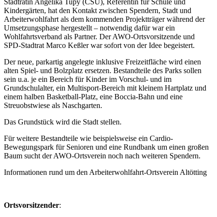
Stadträtin Angelika Tupy (CSU), Referentin für Schule und
Kindergärten, hat den Kontakt zwischen Spendern, Stadt und
Arbeiterwohlfahrt als dem kommenden Projektträger während der
Umsetzungsphase hergestellt – notwendig dafür war ein
Wohlfahrtsverband als Partner. Der AWO-Ortsvorsitzende und
SPD-Stadtrat Marco Keßler war sofort von der Idee begeistert.
Der neue, parkartig angelegte inklusive Freizeitfläche wird einen
alten Spiel- und Bolzplatz ersetzen. Bestandteile des Parks sollen
sein u.a. je ein Bereich für Kinder im Vorschul- und im
Grundschulalter, ein Multisport-Bereich mit kleinem Hartplatz und
einem halben Basketball-Platz, eine Boccia-Bahn und eine
Streuobstwiese als Naschgarten.
Das Grundstück wird die Stadt stellen.
Für weitere Bestandteile wie beispielsweise ein Cardio-
Bewegungspark für Senioren und eine Rundbank um einen großen
Baum sucht der AWO-Ortsverein noch nach weiteren Spendern.
Informationen rund um den Arbeiterwohlfahrt-Ortsverein Altötting
Ortsvorsitzender
: