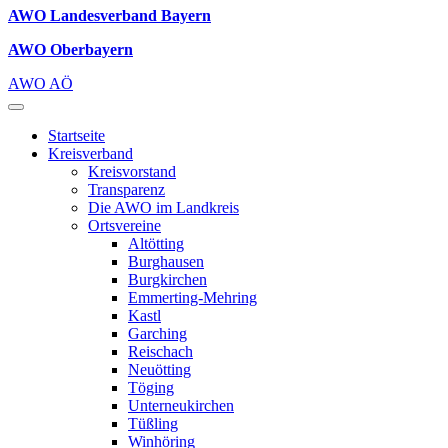
AWO Landesverband Bayern
AWO Oberbayern
AWO AÖ
Startseite
Kreisverband
Kreisvorstand
Transparenz
Die AWO im Landkreis
Ortsvereine
Altötting
Burghausen
Burgkirchen
Emmerting-Mehring
Kastl
Garching
Reischach
Neuötting
Töging
Unterneukirchen
Tüßling
Winhöring