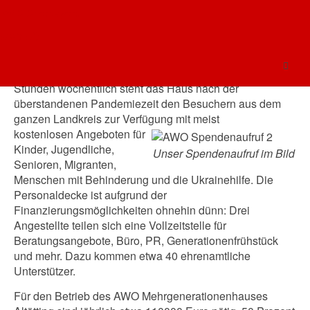
Spenden.
AWO Oberbayern
Der großen Nachfrage am bestehenden MGH-Angebot
AWO AÖ
stehen ausgelaufene Förderprogramme und eine
fehlende Etat-Anpassung trotz gestiegener Kosten
gegenüber. Je nach Angebotssituation etwa 40 bis 45
Stunden wöchentlich steht das Haus nach der
überstandenen Pandemiezeit den Besuchern aus dem
ganzen Landkreis zur Verfügung mit meist
kostenlosen Angeboten für
Kinder, Jugendliche,
Unser Spendenaufruf im Bild
Senioren, Migranten,
Menschen mit Behinderung und die Ukrainehilfe. Die
Personaldecke ist aufgrund der
Finanzierungsmöglichkeiten ohnehin dünn: Drei
Angestellte teilen sich eine Vollzeitstelle für
Beratungsangebote, Büro, PR, Generationenfrühstück
und mehr. Dazu kommen etwa 40 ehrenamtliche
Unterstützer.
Für den Betrieb des AWO Mehrgenerationenhauses