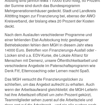
Altötting sind jährlich etwa 110000 Euro nötig, 50 Prozent
der Summe sind durch das Bundesprogramm
Mehrgenerationenhäuser gedeckt. Stadt und Landkreis
Altötting tragen zur Finanzierung bei, ebenso der AWO
Kreisverband, der bislang etwa 20 Prozent der Kosten
deckt.
Nach dem Auslaufen verschiedener Programme und
einer fehlenden Etat-Aufstockung trotz gestiegener
Betriebskosten fehlen dem MGH in diesem Jahr etwa
14000 Euro. Betroffen von Finanzierungs-Ausfall oder -
Lücken sind u.a. EDV-Kurse, die Lokale Allianz für
Menschen mit Demenz, unsere Öffentlichkeitsarbeit und
verschiedene Angebote im Patenschaftsprogramm wie
Denk Fit!, Elterncoaching oder Lernen macht Spaß.
Das MGH versucht die Finanzierungslücken zu
schließen, um das Angebot aufrecht zu erhalten. Auch
wenn der Arbeitsaufwand gleichbleibt: die MGH-Leiterin
hat ihre Arbeitszeit offiziell um zehn Prozent gekürzt,
Teammitglieder sehen zuerst auf die Arbeitsziele und
dann erst auf die Arbeitszeit – und sie alle suchen nach