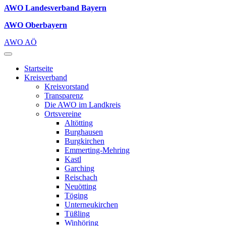
AWO Landesverband Bayern
AWO Oberbayern
AWO AÖ
Startseite
Kreisverband
Kreisvorstand
Transparenz
Die AWO im Landkreis
Ortsvereine
Altötting
Burghausen
Burgkirchen
Emmerting-Mehring
Kastl
Garching
Reischach
Neuötting
Töging
Unterneukirchen
Tüßling
Winhöring