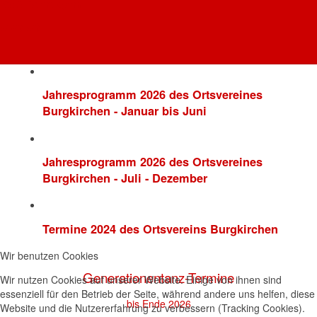
AWO Oberbayern
Jahresprogramm 2025 des Ortsvereines
AWO AÖ
Burgkirchen (Juli - Dezember)
Jahresprogramm 2026 des Ortsvereines
Burgkirchen - Januar bis Juni
Jahresprogramm 2026 des Ortsvereines
Burgkirchen - Juli - Dezember
Termine 2024 des Ortsvereins Burgkirchen
Wir benutzen Cookies
Generationentanz-Termine
Wir nutzen Cookies auf unserer Website. Einige von ihnen sind
essenziell für den Betrieb der Seite, während andere uns helfen, diese
bis Ende 2026
Website und die Nutzererfahrung zu verbessern (Tracking Cookies).