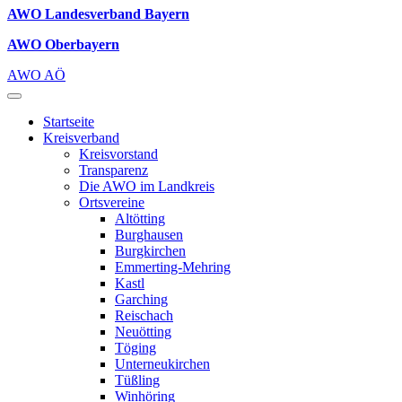
AWO Landesverband Bayern
AWO Oberbayern
AWO AÖ
Startseite
Kreisverband
Kreisvorstand
Transparenz
Die AWO im Landkreis
Ortsvereine
Altötting
Burghausen
Burgkirchen
Emmerting-Mehring
Kastl
Garching
Reischach
Neuötting
Töging
Unterneukirchen
Tüßling
Winhöring