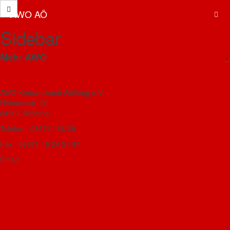
AWO AÖ
Sidebar
Kompakt: Computer für Einsteiger
×
Mehr AWO
(Windows 11)
AWO Kreisverband Altötting
10. Februar 2023
AWO Kreisverband Altötting e.V.
Hillmannstr. 20
84503 Altötting
Telefon: 08671 / 66 39
Der EDV Kurs für Senior/innen geht mit zwei neuen Terminen in
Fax: 08671 / 9 24 51 87
die nächste Runde.
Email:
awo-kv-aoe@t-online.de
An zwei Vormittagen vermitteln wie Ihnen das nötige Know-How
AWO-Mehrgenerationenhaus
für einen sicheren und einfachen Umgang mit dem Computer
bzw. Laptop. Die Termine sind am
Freitag, den 17. März 2023
Das AWO-Journal - Magazin für mehr Lebensfreude
sowie am
Montag, den 20. März 2023
jeweils von
9:30 – 12:30
AWO Landesverband Bayern
Uhr
im AWO-Mehrgenerationenhaus in der Hillmannstraße 20 in
Altötting.
AWO Oberbayern