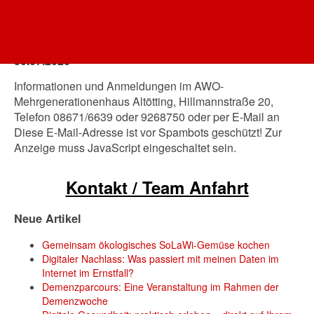
AWO Oberbayern
Termine immer donnerstags von 17 bis 18.15 Uhr
AWO AÖ
26.03.2026, 30.04.2026, 21.05.2026, 25.06.2026,
30.07.2026
Informationen und Anmeldungen im AWO-
Mehrgenerationenhaus Altötting, Hillmannstraße 20,
Telefon 08671/6639 oder 9268750 oder per E-Mail an
Diese E-Mail-Adresse ist vor Spambots geschützt! Zur
Anzeige muss JavaScript eingeschaltet sein.
Kontakt / Team
Anfahrt
Neue Artikel
Gemeinsam ökologisches SoLaWi-Gemüse kochen
Digitaler Nachlass: Was passiert mit meinen Daten im
Internet im Ernstfall?
Demenzparcours: Eine Veranstaltung im Rahmen der
Demenzwoche