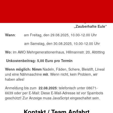
Nähmaschine zu
AWO Oberbayern
bedienen ist
AWO AÖ
und stellst einen
eigenen netten
Anhänger
„Zauberhafte Eule“
Wann
: am Freitag, den 29.08.2025, 10.00-12.00 Uhr
am Samstag, den 30.08.2025, 10.00-12.00 Uhr
Wo:
im AWO Mehrgenerationenhaus, Hillmannstr. 20, Altötting
Unkostenbeitrag:
5,00 Euro pro Termin
Wenn möglich: Nimm
Nadeln, Fäden, Schere, Bleistift, Lineal
und eine Nähmaschine
mit
. Wenn nicht, kein Problem, wir
haben alles!
Anmeldung bis zum
22.08.2025
: telefonisch unter 08671-
6639 oder per E-Mail:
Diese E-Mail-Adresse ist vor Spambots
geschützt! Zur Anzeige muss JavaScript eingeschaltet sein.
Kontakt / Team
Anfahrt