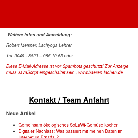
AWO Oberbayern
gründen, oder mit Kindern, Senioren und Firmen zu arbeiten.
AWO AÖ
Ort:
Mehrgenerationenhaus Altötting
Weitere Infos und Anmeldung:
Robert Meisner, Lachyoga Lehrer
Tel. 0049 - 8623 – 985 10 65 oder
Diese E-Mail-Adresse ist vor Spambots geschützt! Zur Anzeige
muss JavaScript eingeschaltet sein.
,
www.baeren-lachen.de
Kontakt / Team
Anfahrt
Neue Artikel
Gemeinsam ökologisches SoLaWi-Gemüse kochen
Digitaler Nachlass: Was passiert mit meinen Daten im
Internet im Ernstfall?