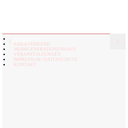
STARTSEITE
AWO AÖ
KREISVERBAND
MEHRGENERATIONENHAUS
VERANSTALTUNGEN
IMPRESSUM / DATENSCHUTZ
KONTAKT